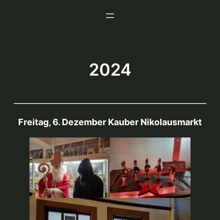
Zum
Inhalt
springen
2024
_________________________________________________
Freitag, 6. Dezember Kauber Nikolausmarkt