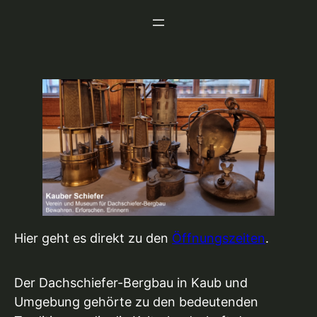
Zum
Inhalt
springen
Hier geht es direkt zu den
Öffnungszeiten
.
Der Dachschiefer-Bergbau in Kaub und
Umgebung gehörte zu den bedeutenden